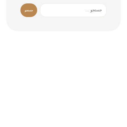
ش
ی
د
س
چ
پ
ج
2
1
9
8
7
6
5
4
3
16
15
14
13
12
11
10
23
22
21
20
19
18
17
30
29
28
27
26
25
24
31