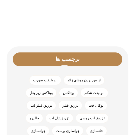
« تیر
برچسب ها
از بین بردن موهای زائد
اندولیفت صورت
انولیفت شکم
بوتاکس
بوتاکس زیر بغل
بوکال فت
تزریق فیلر
تزریق فیلر لب
تزریق لب روسی
تزریق ژل لب
جالپرو
جانسازی
جواسازی پوست
جوانسازی