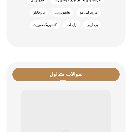
مراقبتهای بعد از لیزر موهای زائد
مزوتراپی
مزوتراپی مو
هایفوتراپی
پروفایلو
پی ارپی
ژل لب
کانتوریگ صورت
سوالات متداول